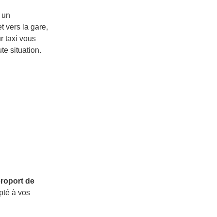
 un
t vers la gare,
r taxi vous
e situation.
aéroport de
pté à vos