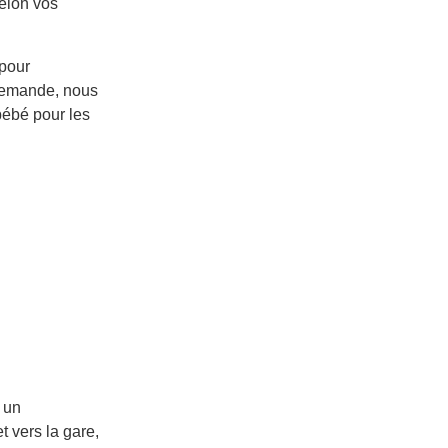
selon vos
 pour
 demande, nous
bébé pour les
 un
t vers la gare,