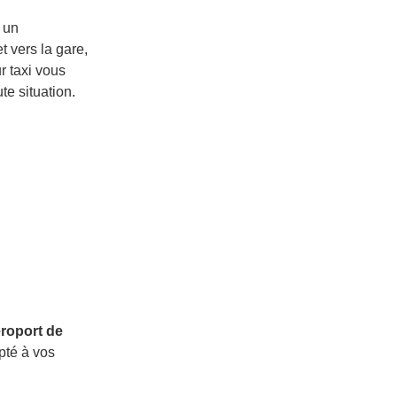
 un
t vers la gare,
r taxi vous
e situation.
aéroport de
pté à vos