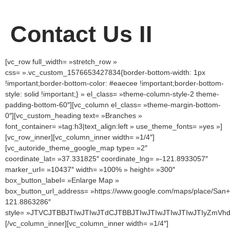
Contact Us II
[vc_row full_width= »stretch_row » css= ».vc_custom_1576653427834{border-bottom-width: 1px !important;border-bottom-color: #eaecee !important;border-bottom-style: solid !important;} » el_class= »theme-column-style-2 theme-padding-bottom-60″][vc_column el_class= »theme-margin-bottom-0″][vc_custom_heading text= »Branches » font_container= »tag:h3|text_align:left » use_theme_fonts= »yes »][vc_row_inner][vc_column_inner width= »1/4″][vc_autoride_theme_google_map type= »2″ coordinate_lat= »37.331825″ coordinate_lng= »-121.8933057″ marker_url= »10437″ width= »100% » height= »300″ box_button_label= »Enlarge Map » box_button_url_address= »https://www.google.com/maps/place/San+Jose,+Kalifornia,+Stany+Zjednoczone/@37.331825,-121.8933057z/data=!4m5!3m4!1s0x808fcae48af93ff5:0xb99d8c0aca9f717b!8m2!3d37.3382082!4d-121.8863286″ style= »JTVCJTBBJTIwJTIwJTdCJTBBJTIwJTIwJTIwJTIwJTIyZmVhdHVyZVR5cGUlMjIlM0ElMjAlMjJhZG1pbmlzdHJhdGl2ZSUyMiUyQyUwQSUyMCUyMCUyMCUyMCUyMnN0eWxlcnMlMjIlM0ElMjAlNUIlMEElMjAlMjAlMjAlMjAlMjAlMjAlN0IlMEElMjAlMjAlMjAlMjAlMjAlMjAlMjAlMjAlMjJsaWdodG5lc3MlMjIlM0ElMjAtMTAwJTBBJTIwJTIwJTIwJTIwJTIwJTIwJTdEJTJDJTBBJTIwJTIwJTIwJTIwJTIwJTIwJTdCJTBBJTIwJTIwJTIwJTIwJTIwJTIwJTIwJTIwJTIydmlzaWJpbGl0eSUyMiUzQSUyMCUyMm9mZiUyMiUwQSUyMCUyMCUyMCUyMCUyMCUyMCU3RCUwQSUyMCUyMCUyMCUyMCU1RCUwQSUyMCUyMCU3RCUyQyUwQSUyMCUyMCU3QiUwQSUyMCUyMCUyMCUyMCUyMmZlYXR1cmVUeXBlJTIyJTNBJTIwJTIyYWRtaW5pc3RyYXRpdmUuY291bnRyeSUyMiUyQyUwQSUyMCUyMCUyMCUyMCUyMmVsZW1lbnRUeXBlJTIyJTNBJTIwJTIybGFiZWxzLnRleHQlMjIlMkMlMEElMjAlMjAlMjAlMjAlMjJzdHlsZXJzJTIyJTNBJTIwJTVCJTBBJTIwJTIwJTIwJTIwJTIwJTIwJTdCJTBBJTIwJTIwJTIwJTIwJTIwJTIwJTIwJTIwJTIyY29sb3IlMjIlM0ElMjAlMjIlMjNmZjAwMDAlMjIlMEElMjAlMjAlMjAlMjAlMjAlMjAlN0QlMkMlMEElMjAlMjAlMjAlMjAlMjAlMjAlN0IlMEElMjAlMjAlMjAlMjAlMjAlMjAlMjAlMjAlMjJnYW1tYSUyMiUzQSUyMCUyMjAuNTAlMjIlMEElMjAlMjAlMjAlMjAlMjAlMjAlN0QlMkMlMEElMjAlMjAlMjAlMjAlMjAlMjAlN0IlMEElMjAlMjAlMjAlMjAlMjAlMjAlMjAlMjAlMjJ2aXNpYmlsaXR5JTIyJTNBJTIwJTIyb2ZmJTIyJTBBJTIwJTIwJTIwJTIwJTIwJTIwJTdEJTBBJTIwJTIwJTIwJTIwJTVEJTBBJTIwJTIwJTdEJTJDJTBBJTIwJTIwJTdCJTBBJTIwJTIwJTIwJTIwJTIyZmVhdHVyZVR5cGUlMjIlM0ElMjAlMjJhZG1pbmlzdHJhdGl2ZS5uZWlnaGJvcmhvb2QlMjIlMkMlMEElMjAlMjAlMjAlMjAlMjJlbGVtZW50VHlwZSUyMiUzQSUyMCUyMmxhYmVscyUyMiUyQyUwQSUyMCUyMCUyMCUyMCUyMnN0eWxlcnMlMjIlM0ElMjAlNUIlMEElMjAlMjAlMjAlMjAlMjAlMjAlN0IlMEElMjAlMjAlMjAlMjAlMjAlMjAlMjAlMjAlMjJjb2xvciUyMiUzQSUyMCUyMiUyMzAwMDAwMCUyMiUwQSUyMCUyMCUyMCUyMCUyMCUyMCU3RCUyQyUwQSUyMCUyMCUyMCUyMCUyMCUyMCU3QiUwQSUyMCUyMCUyMCUyMCUyMCUyMCUyMCUyMCUyMnZpc2liaWxpdHklMjIlM0ElMjAlMjJvbiUyMiUwQSUyMCUyMCUyMCUyMCUyMCUyMCU3RCUwQSUyMCUyMCUyMCUyMCU1RCUwQSUyMCUyMCU3RCUyQyUwQSUyMCUyMCU3QiUwQSUyMCUyMCUyMCUyMCUyMmZlYXR1cmVUeXBlJTIyJTNBJTIwJTIyYWRtaW5pc3RyYXRpdmUubmVpZ2hib3Job29kJTIyJTJDJTBBJTIwJTIwJTIwJTIwJTIyZWxlbWVudFR5cGUlMjIlM0ElMjAlMjJsYWJlbHMudGV4dCUyMiUyQyUwQSUyMCUyMCUyMCUyMCUyMnN0eWxlcnMlMjIlM0ElMjAlNUIlMEElMjAlMjAlMjAlMjAlMjAlMjAlN0IlMEElMjAlMjAlMjAlMjAlMjAlMjAlMjAlMjAlMjJjb2xvciUyMiUzQSUyMCUyMiUyMzAwMDAwMCUyMiUwQSUyMCUyMCUyMCUyMCUyMCUyMCU3RCUyQyUwQSUyMCUyMCUyMCUyMCUyMCUyMCU3QiUwQSUyMCUyMCUyMCUyMCUyMCUyMCUyMCUyMCUyMmdhbW1hJTIyJTNBJTIwJTIyMC4wMCUyMiUwQSUyMCUyMCUyMCUyMCUyMCUyMCU3RCUyQyUwQSUyMCUyMCUyMCUyMCUyMCUyMCU3QiUwQSUyMCUyMCUyMCUyMCUyMCUyMCUyMCUyMCUyMnZpc2liaWxpdHklMjIlM0ElMjAlMjJvbiUyMiUwQSUyMCUyMCUyMCUyMCUyMCUyMCU3RCUyQyUwQSUyMCUyMCUyMCUyMCUyMCUyMCU3QiUwQSUyMCUyMCUyMCUyMCUyMCUyMCUyMCUyMCUyMndlaWdodCUyMiUzQSUyMCUyMjAuNTAlMjIlMEElMjAlMjAlMjAlMjAlMjAlMjAlN0QlMEElMjAlMjAlMjAlMjAlNUQlMEElMjAlMjAlN0QlMkMlMEElMjAlMjAlN0IlMEElMjAlMjAlMjAlMjAlMjJmZWF0dXJlVHlwZSUyMiUzQSUyMCUyMmFkbWluaXN0cmF0aXZlLm5laWdoYm9yaG9vZCUyMiUyQyUwQSUyMCUyMCUyMCUyMCUyMmVsZW1lbnRUeXBlJTIyJTNBJTIwJTIybGFiZWxzLnRleHQuc3Ryb2tlJTIyJTJDJTBBJTIwJTIwJTIwJTIwJTIyc3R5bGVycyUyMiUzQSUyMCU1QiUwQSUyMCUyMCUyMCUyMCUyMCUyMCU3QiUwQSUyMCUyMCUyMCUyMCUyMCUyMCUyMCUyMCUyMnZpc2liaWxpdHklMjIlM0ElMjAlMjJvZmYlMjIlMEElMjAlMjAlMjAlMjAlMjAlMjAlN0QlMEElMjAlMjAlMjAlMjAlNUQlMEElMjAlMjAlN0QlMkMlMEElMjAlMjAlN0IlMEElMjAlMjAlMjAlMjAlMjJmZWF0dXJlVHlwZSUyMiUzQSUyMCUyMmxhbmRzY2FwZSUyMiUyQyUwQSUyMCUyMCUyMCUyMCUyMmVsZW1lbnRUeXBlJTIyJTNBJTIwJTIyZ2VvbWV0cnklMjIlMkMlMEElMjAlMjAlMjAlMjAlMjJzdHlsZXJzJTIyJTNBJTIwJTVCJTBBJTIwJTIwJTIwJTIwJTIwJTIwJTdCJTBBJTIwJTIwJTIwJTIwJTIwJTIwJTIwJTIwJTIyY29sb3IlMjIlM0ElMjAlMjIlMjNmNmY2ZjYlMjIlMEElMjAlMjAlMjAlMjAlMjAlMjAlN0QlMkMlMEElMjAlMjAlMjAlMjAlMjAlMjAlN0IlMEElMjAlMjAlMjAlMjAlMjAlMjAlMjAlMjAlMjJ2aXNpYmlsaXR5JTIyJTNBJTIwJTIyb24lMjIlMEElMjAlMjAlMjAlMjAlMjAlMjAlN0QlMkMlMEElMjAlMjAlMjAlMjAlMjAlMjAlN0IlMEElMjAlMjAlMjAlMjAlMjAlMjAlMjAlMjAlMjJ3ZWlnaHQlMjIlM0ElMjAxJTBBJTIwJTIwJTIwJTIwJTIwJTIwJTdEJTBBJTIwJTIwJTIwJTIwJTVEJTBBJTIwJTIwJTdEJTJDJTBBJTIwJTIwJTdCJTBBJTIwJTIwJTIwJTIwJTIyZmVhdHVyZVR5cGUlMjIlM0ElMjAlMjJsYW5kc2NhcGUlMjIlMkMlMEElMjAlMjAlMjAlMjAlMjJlbGVtZW50VHlwZSUyMiUzQSUyMCUyMmxhYmVscyUyMiUyQyUwQSUyMCUyMCUyMCUyMCUyMnN0eWxlcnMlMjIlM0ElMjAlNUIlMEElMjAlMjAlMjAlMjAlMjAlMjAlN0IlMEElMjAlMjAlMjAlMjAlMjAlMjAlMjAlMjAlMjJodWUlMjIlM0ElMjAlMjIlMjMwMDAwMDAlMjIlMEElMjAlMjAlMjAlMjAlMjAlMjAlN0QlMkMlMEElMjAlMjAlMjAlMjAlMjAlMjAlN0IlMEElMjAlMjAlMjAlMjAlMjAlMjAlMjAlMjAlMjJzYXR1cmF0aW9uJTIyJTNBJTIwLTEwMCUwQSUyMCUyMCUyMCUyMCUyMCUyMCU3RCUyQyUwQSUyMCUyMCUyMCUyMCUyMCUyMCU3QiUwQSUyMCUyMCUyMCUyMCUyMCUyMCUyMCUyMCUyMmxpZ2h0bmVzcyUyMiUzQSUyMC0xMDAlMEElMjAlMjAlMjAlMjAlMjAlMjAlN0QlMkMlMEElMjAlMjAlMjAlMjAlMjAlMjAlN0IlMEElMjAlMjAlMjAlMjAlMjAlMjAlMjAlMjAlMjJ2aXNpYmlsaXR5JTIyJTNBJTIwJTIyb2ZmJTIyJTBBJTIwJTIwJTIwJTIwJTIwJTIwJTdEJTBBJTIwJTIwJTIwJTIwJTVEJTBBJTIwJTIwJTdEJTJDJTBBJTIwJTIwJTdCJTBBJTIwJTIwJTIwJTIwJTIyZmVhdHVyZVR5cGUlMjIlM0ElMjAlMjJsYW5kc2NhcGUubWFuX21hZGUlMjIlMkMlMEElMjAlMjAlMjAlMjAlMjJzdHlsZXJzJTIyJTNBJTIwJTVCJTBBJTIwJTIwJTIwJTIwJTIwJTIwJTdCJTBBJTIwJTIwJTIwJTIwJTIwJTIwJTIwJTIwJTIydmlzaWJpbGl0eSUyMiUzQSUyMCUyMnNpbXBsaWZpZWQlMjIlMEElMjAlMjAlMjAlMjAlMjAlMjAlN0QlMEElMjAlMjAlMjAlMjAlNUQlMEElMjAlMjAlN0QlMkMlMEElMjAlMjAlN0IlMEElMjAlMjAlMjAlMjAlMjJmZWF0dXJlVHlwZSUyMiUzQSUyMCUyMmxhbmRzY2FwZS5tYW5fbWFkZSUyMiUyQyUwQSUyMCUyMCUyMCUyMCUyMmVsZW1lbnRUeXBlJTIyJTNBJTIwJTIyZ2VvbWV0cnkuZmlsbCUyMiUyQyUwQSUyMCUyMCUyMCUyMCUyMnN0eWxlcnMlMjIlM0ElMjAlNUIlMEElMjAlMjAlMjAlMjAlMjAlMjAlN0IlMEElMjAlMjAlMjAlMjAlMjAlMjAlMjAlMjAlMjJjb2xvciUyMiUzQSUyMCUyMiUyM2Y2ZjZmNiUyMiUwQSUyMCUyMCUyMCUyMCUyMCUyMCU3RCUwQSUyMCUyMCUyMCUyMCU1RCUwQSUyMCUyMCU3RCUyQyUwQSUyMCUyMCU3QiUwQSUyMCUyMCUyMCUyMCUyMmZlYXR1cmVUeXBlJTIyJTNBJTIwJTIycG9pJTIyJTJDJTBBJTIwJTIwJTIwJTIwJTIyc3R5bGVycyUyMiUzQSUyMCU1QiUwQSUyMCUyMCUyMCUyMCUyMCUyMCU3QiUwQSUyMCUyMCUyMCUyMCUyMCUyMCUyMCUyMCUyMnNhdHVyYXRpb24lMjIlM0ElMjAtMTAwJTBBJTIwJTIwJTIwJTIwJTIwJTIwJTdEJTJDJTBBJTIwJTIwJTIwJTIwJTIwJTIwJTdCJTBBJTIwJTIwJTIwJTIwJTIwJTIwJTIwJTIwJTIybGlnaHRuZXNzJTIyJTNBJTIwLTEwMCUwQSUyMCUyMCUyMCUyMCUyMCUyMCU3RCUyQyUwQSUyMCUyMCUyMCUyMCUyMCUyMCU3QiUwQSUyMCUyMCUyMCUyMCUyMCUyMCUyMCUyMCUyMnZpc2liaWxpdHklMjIlM0ElMjAlMjJvZmYlMjIlMEElMjAlMjAlMjAlMjAlMjAlMjAlN0QlMEElMjAlMjAlMjAlMjAlNUQlMEElMjAlMjAlN0QlMkMlMEElMjAlMjAlN0IlMEElMjAlMjAlMjAlMjAlMjJmZWF0dXJlVHlwZSUyMiUzQSUyMCUyMnJvYWQlMjIlMkMlMEElMjAlMjAlMjAlMjAlMjJlbGVtZW50VHlwZSUyMiUzQSUyMCUyMmdlb21ldHJ5JTIyJTJDJTBBJTIwJTIwJTIwJTIwJTIyc3R5bGVycyUyMiUzQSUyMCU1QiUwQSUyMCUyMCUyMCUyMCUyMCUyMCU3QiUwQSUyMCUyMCUyMCUyMCUyMCUyMCUyMCUyMCUyMmNvbG9yJTIyJTNBJTIwJTIyJTIzY2VkM2Q5JTIyJTBBJTIwJTIwJTIwJTIwJTIwJTIwJTdEJTJDJTBBJTIwJTIwJTIwJTIwJTIwJTIwJTdCJTBBJTIwJTIwJTIwJTIwJTIwJTIwJTIwJTIwJTIydmlzaWJpbGl0eSUyMiUzQSUyMCUyMnNpbXBsaWZpZWQlMjIlMEElMjAlMjAlMjAlMjAlMjAlMjAlN0QlMkMlMEElMjAlMjAlMjAlMjAlMjAlMjAlN0IlMEElMjAlMjAlMjAlMjAlMjAlMjAlMjAlMjAlMjJ3ZWlnaHQlMjIlM0ElMjAxJTBBJTIwJTIwJTIwJTIwJTIwJTIwJTdEJTBBJTIwJTIwJTIwJTIwJTVEJTBBJTIwJTIwJTdEJTJDJTBBJTIwJTIwJTdCJTBBJTIwJTIwJTIwJTIwJTIyZmVhdHVyZVR5cGUlMjIlM0ElMjAlMjJyb2FkJTIyJTJDJTBBJTIwJTIwJTIwJTIwJTIyZWxlbWVudFR5cGUlMjIlM0ElMjAlMjJsYWJlbHMlMjIlMkMlMEElMjAlMjAlMjAlMjAlMjJzdHlsZXJzJTIyJTNBJTIwJTVCJTBBJTIwJTIwJTIwJTIwJTIwJTIwJTdCJTBBJTIwJTIwJTIwJTIwJTIwJTIwJTIwJTIwJTIydmlzaWJpbGl0eSUyMiUzQSUyMCUyMm9mZiUyMiUwQSUyMCUyMCUyMCUyMCUyMCUyMCU3RCUwQSUyMCUyMCUyMCUyMCU1RCUwQSUyMCUyMCU3RCUyQyUwQSUyMCUyMCU3QiUwQSUyMCUyMCUyMCUyMCUyMmZlYXR1cmVUeXBlJTIyJTNBJTIwJTIycm9hZCUyMiUyQyUwQSUyMCUyMCUyMCUyMCUyMmVsZW1lbnRUeXBlJTIyJTNBJTIwJTIybGFiZWxzLnRleHQlMjIlMkMlMEElMjAlMjAlMjAlMjAlMjJzdHlsZXJzJTIyJTNBJTIwJTVCJTBBJTIwJTIwJTIwJTIwJTIwJTIwJTdCJTBBJTIwJTIwJTIwJTIwJTIwJTIwJTIwJTIwJTIydmlzaWJpbGl0eSUyMiUzQSUyMCUyMm9mZiUyMiUwQSUyMCUyMCUyMCUyMCUyMCUyMCU3RCUwQSUyMCUyMCUyMCUyMCU1RCUwQSUyMCUyMCU3RCUyQyUwQSUyMCUyMCU3QiUwQSUyMCUyMCUyMCUyMCUyMmZlYXR1cmVUeXBlJTIyJTNBJTIwJTIycm9hZC5hcnRlcmlhbCUyMiUyQyUwQSUyMCUyMCUyMCUyMCUyMmVsZW1lbnRUeXBlJTIyJTNBJTIwJTIyZ2VvbWV0cnklMjIlMkMlMEElMjAlMjAlMjAlMjAlMjJzdHlsZXJzJTIyJTNBJTIwJTVCJTBBJTIwJTIwJTIwJTIwJTIwJTIwJTdCJTBBJTIwJTIwJTIwJTIwJTIwJTIwJTIwJTIwJTIydmlzaWJpbGl0eSUyMiUzQSUyMCUyMnNpbXBsaWZpZWQlMjIlMEElMjAlMjAlMjAlMjAlMjAlMjAlN0QlMEElMjAlMjAlMjAlMjAlNUQlMEElMjAlMjAlN0QlMkMlMEElMjAlMjAlN0IlMEElMjAlMjAlMjAlMjAlMjJmZWF0dXJlVHlwZSUyMiUzQSUyMCUyMnJvYWQuaGlnaHdheSUyMiUyQyUwQSUyMCUyMCUyMCUyMCUyMmVsZW1lbnRUeXBlJTIyJTNBJTIwJTIybGFiZWxzLnRleHQlMjIlMkMlMEElMjAlMjAlMjAlMjAlMjJzdHlsZXJzJTIyJTNBJTIwJTVCJTBBJTIwJTIwJTIwJTIwJTIwJTIwJTdCJTBBJTIwJTIwJTIwJTIwJTIwJTIwJTIwJTIwJTIyY29sb3IlMjIlM0ElMjAlMjIlMjM1NTY2NzclMjIlMEElMjAlMjAlMjAlMjAlMjAlMjAlN0QlMkMlMEElMjAlMjAlMjAlMjAlMjAlMjAlN0IlMEElMjAlMjAlMjAlMjAlMjAlMjAlMjAlMjAlMjJ2aXNpYmlsaXR5JTIyJTNBJTIwJTIyb2ZmJTIyJTBBJTIwJTIwJTIwJTIwJTIwJTIwJTdEJTBBJTIwJTIwJTIwJTIwJTVEJTBBJTIwJTIwJTdEJTJDJTBBJTIwJTIwJTdCJTBBJTIwJTIwJTIwJTIwJTIyZmVhdHVyZVR5cGUlMjIlM0ElMjAlMjJyb2FkLmxvY2FsJTIyJTJDJTBBJTIwJTIwJTIwJTIwJTIyZWxlbWVudFR5cGUlMjIlM0ElMjAlMjJsYWJlbHMlMjIlMkMlMEElMjAlMjAlMjAlMjAlMjJzdHlsZXJzJTIyJTNBJTIwJTVCJTBBJTIwJTIwJTIwJTIwJTIwJTIwJTdCJTBBJTIwJTIwJTIwJTIwJTIwJTIwJTIwJTIwJTIydmlzaWJpbGl0eSUyMiUzQSUyMCUyMm9mZiUyMiUwQSUyMCUyMCUyMCUyMCUyMCUyMCU3RCUwQSUyMCUyMCUyMCUyMCU1RCUwQSUyMCUyMCU3RCUyQyUwQSUyMCUyMCU3QiUwQSUyMCUyMCUyMCUyMCUyMmZlYXR1cmVUeXBlJTIyJTNBJTIwJTIycm9hZC5sb2NhbCUyMiUyQyUwQSUyMCUyMCUyMCUyMCUyMmVsZW1lbnRUeXBlJTIyJTNBJTIwJTIybGFiZWxzLnRleHQlMjIlMkMlMEElMjAlMjAlMjAlMjAlMjJzdHlsZXJzJTIyJTNBJTIwJTVCJTBBJTIwJTIwJTIwJTIwJTIwJTIwJTdCJTBBJTIwJTIwJTIwJTIwJTIwJTIwJTIwJTIwJTIyY29sb3IlMjIlM0ElMjAlMjIlMjM1NTY2NzclMjIlMEElMjAlMjAlMjAlMjAlMjAlMjAlN0QlMkMlMEElMjAlMjAlMjAlMjAlMjAlMjAlN0IlMEElMjAlMjAlMjAlMjAlMjAlMjAlMjAlMjAlMjJ2aXNpYmlsaXR5JTIyJTN