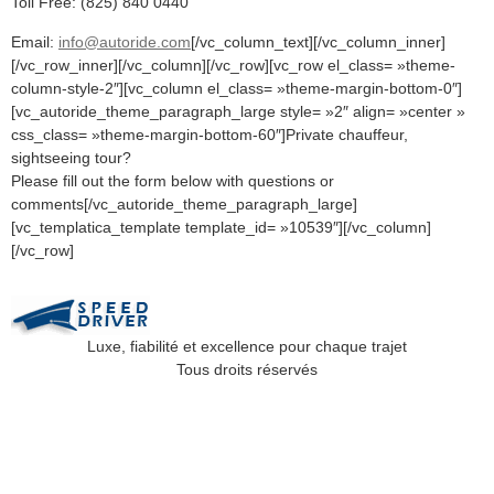
Toll Free: (825) 840 0440
Email:
info@autoride.com
[/vc_column_text][/vc_column_inner]
[/vc_row_inner][/vc_column][/vc_row][vc_row el_class= »theme-
column-style-2″][vc_column el_class= »theme-margin-bottom-0″]
[vc_autoride_theme_paragraph_large style= »2″ align= »center »
css_class= »theme-margin-bottom-60″]Private chauffeur,
sightseeing tour?
Please fill out the form below with questions or
comments[/vc_autoride_theme_paragraph_large]
[vc_templatica_template template_id= »10539″][/vc_column]
[/vc_row]
Luxe, fiabilité et excellence pour chaque trajet
Tous droits réservés