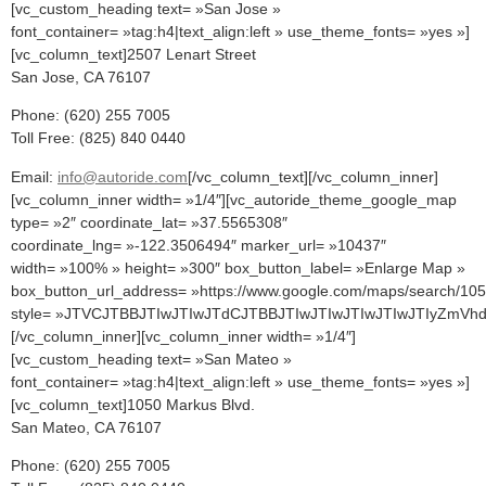
San Jose, CA 76107
Phone: (620) 255 7005
Toll Free: (825) 840 0440
Email:
info@autoride.com
[/vc_column_text][/vc_column_inner][vc_column_inner width= »1/4″][vc_autoride_theme_google_map type= »2″ coordinate_lat= »37.5565308″ coordinate_lng= »-122.3506494″ marker_url= »10437″ width= »100% » height= »300″ box_button_label= »Enlarge Map » box_button_url_address= »https://www.google.com/maps/search/1050+Markus+Blvd.+San+Mateo,+CA+76107/@37.5565308,-122.3506494z/data=!3m1!4b1″ style= »JTVCJTBBJTIwJTIwJTdCJTBBJTIwJTIwJTIwJTIwJTIyZmVhdHVyZVR5cGUlMjIlM0ElMjAlMjJhZG1pbmlzdHJhdGl2ZSUyMiUyQyUwQSUyMCUyMCUyMCUyMCUyMnN0eWxlcnMlMjIlM0ElMjAlNUIlMEElMjAlMjAlMjAlMjAlMjAlMjAlN0IlMEElMjAlMjAlMjAlMjAlMjAlMjAlMjAlMjAlMjJsaWdodG5lc3MlMjIlM0ElMjAtMTAwJTBBJTIwJTIwJTIwJTIwJTIwJTIwJTdEJTJDJTBBJTIwJTIwJTIwJTIwJTIwJTIwJTdCJTBBJTIwJTIwJTIwJTIwJTIwJTIwJTIwJTIwJTIydmlzaWJpbGl0eSUyMiUzQSUyMCUyMm9mZiUyMiUwQSUyMCUyMCUyMCUyMCUyMCUyMCU3RCUwQSUyMCUyMCUyMCUyMCU1RCUwQSUyMCUyMCU3RCUyQyUwQSUyMCUyMCU3QiUwQSUyMCUyMCUyMCUyMCUyMmZlYXR1cmVUeXBlJTIyJTNBJTIwJTIyYWRtaW5pc3RyYXRpdmUuY291bnRyeSUyMiUyQyUwQSUyMCUyMCUyMCUyMCUyMmVsZW1lbnRUeXBlJTIyJTNBJTIwJTIybGFiZWxzLnRleHQlMjIlMkMlMEElMjAlMjAlMjAlMjAlMjJzdHlsZXJzJTIyJTNBJTIwJTVCJTBBJTIwJTIwJTIwJTIwJTIwJTIwJTdCJTBBJTIwJTIwJTIwJTIwJTIwJTIwJTIwJTIwJTIyY29sb3IlMjIlM0ElMjAlMjIlMjNmZjAwMDAlMjIlMEElMjAlMjAlMjAlMjAlMjAlMjAlN0QlMkMlMEElMjAlMjAlMjAlMjAlMjAlMjAlN0IlMEElMjAlMjAlMjAlMjAlMjAlMjAlMjAlMjAlMjJnYW1tYSUyMiUzQSUyMCUyMjAuNTAlMjIlMEElMjAlMjAlMjAlMjAlMjAlMjAlN0QlMkMlMEElMjAlMjAlMjAlMjAlMjAlMjAlN0IlMEElMjAlMjAlMjAlMjAlMjAlMjAlMjAlMjAlMjJ2aXNpYmlsaXR5JTIyJTNBJTIwJTIyb2ZmJTIyJTBBJTIwJTIwJTIwJTIwJTIwJTIwJTdEJTBBJTIwJTIwJTIwJTIwJTVEJTBBJTIwJTIwJTdEJTJDJTBBJTIwJTIwJTdCJTBBJTIwJTIwJTIwJTIwJTIyZmVhdHVyZVR5cGUlMjIlM0ElMjAlMjJhZG1pbmlzdHJhdGl2ZS5uZWlnaGJvcmhvb2QlMjIlMkMlMEElMjAlMjAlMjAlMjAlMjJlbGVtZW50VHlwZSUyMiUzQSUyMCUyMmxhYmVscyUyMiUyQyUwQSUyMCUyMCUyMCUyMCUyMnN0eWxlcnMlMjIlM0ElMjAlNUIlMEElMjAlMjAlMjAlMjAlMjAlMjAlN0IlMEElMjAlMjAlMjAlMjAlMjAlMjAlMjAlMjAlMjJjb2xvciUyMiUzQSUyMCUyMiUyMzAwMDAwMCUyMiUwQSUyMCUyMCUyMCUyMCUyMCUyMCU3RCUyQyUwQSUyMCUyMCUyMCUyMCUyMCUyMCU3QiUwQSUyMCUyMCUyMCUyMCUyMCUyMCUyMCUyMCUyMnZpc2liaWxpdHklMjIlM0ElMjAlMjJvbiUyMiUwQSUyMCUyMCUyMCUyMCUyMCUyMCU3RCUwQSUyMCUyMCUyMCUyMCU1RCUwQSUyMCUyMCU3RCUyQyUwQSUyMCUyMCU3QiUwQSUyMCUyMCUyMCUyMCUyMmZlYXR1cmVUeXBlJTIyJTNBJTIwJTIyYWRtaW5pc3RyYXRpdmUubmVpZ2hib3Job29kJTIyJTJDJTBBJTIwJTIwJTIwJTIwJTIyZWxlbWVudFR5cGUlMjIlM0ElMjAlMjJsYWJlbHMudGV4dCUyMiUyQyUwQSUyMCUyMCUyMCUyMCUyMnN0eWxlcnMlMjIlM0ElMjAlNUIlMEElMjAlMjAlMjAlMjAlMjAlMjAlN0IlMEElMjAlMjAlMjAlMjAlMjAlMjAlMjAlMjAlMjJjb2xvciUyMiUzQSUyMCUyMiUyMzAwMDAwMCUyMiUwQSUyMCUyMCUyMCUyMCUyMCUyMCU3RCUyQyUwQSUyMCUyMCUyMCUyMCUyMCUyMCU3QiUwQSUyMCUyMCUyMCUyMCUyMCUyMCUyMCUyMCUyMmdhbW1hJTIyJTNBJTIwJTIyMC4wMCUyMiUwQSUyMCUyMCUyMCUyMCUyMCUyMCU3RCUyQyUwQSUyMCUyMCUyMCUyMCUyMCUyMCU3QiUwQSUyMCUyMCUyMCUyMCUyMCUyMCUyMCUyMCUyMnZpc2liaWxpdHklMjIlM0ElMjAlMjJvbiUyMiUwQSUyMCUyMCUyMCUyMCUyMCUyMCU3RCUyQyUwQSUyMCUyMCUyMCUyMCUyMCUyMCU3QiUwQSUyMCUyMCUyMCUyMCUyMCUyMCUyMCUyMCUyMndlaWdodCUyMiUzQSUyMCUyMjAuNTAlMjIlMEElMjAlMjAlMjAlMjAlMjAlMjAlN0QlMEElMjAlMjAlMjAlMjAlNUQlMEElMjAlMjAlN0QlMkMlMEElMjAlMjAlN0IlMEElMjAlMjAlMjAlMjAlMjJmZWF0dXJlVHlwZSUyMiUzQSUyMCUyMmFkbWluaXN0cmF0aXZlLm5laWdoYm9yaG9vZCUyMiUyQyUwQSUyMCUyMCUyMCUyMCUyMmVsZW1lbnRUeXBlJTIyJTNBJTIwJTIybGFiZWxzLnRleHQuc3Ryb2tlJTIyJTJDJTBBJTIwJTIwJTIwJTIwJTIyc3R5bGVycyUyMiUzQSUyMCU1QiUwQSUyMCUyMCUyMCUyMCUyMCUyMCU3QiUwQSUyMCUyMCUyMCUyMCUyMCUyMCUyMCUyMCUyMnZpc2liaWxpdHklMjIlM0ElMjAlMjJvZmYlMjIlMEElMjAlMjAlMjAlMjAlMjAlMjAlN0QlMEElMjAlMjAlMjAlMjAlNUQlMEElMjAlMjAlN0QlMkMlMEElMjAlMjAlN0IlMEElMjAlMjAlMjAlMjAlMjJmZWF0dXJlVHlwZSUyMiUzQSUyMCUyMmxhbmRzY2FwZSUyMiUyQyUwQSUyMCUyMCUyMCUyMCUyMmVsZW1lbnRUeXBlJTIyJTNBJTIwJTIyZ2VvbWV0cnklMjIlMkMlMEElMjAlMjAlMjAlMjAlMjJzdHlsZXJzJTIyJTNBJTIwJTVCJTBBJTIwJTIwJTIwJTIwJTIwJTIwJTdCJTBBJTIwJTIwJTIwJTIwJTIwJTIwJTIwJTIwJTIyY29sb3IlMjIlM0ElMjAlMjIlMjNmNmY2ZjYlMjIlMEElMjAlMjAlMjAlMjAlMjAlMjAlN0QlMkMlMEElMjAlMjAlMjAlMjAlMjAlMjAlN0IlMEElMjAlMjAlMjAlMjAlMjAlMjAlMjAlMjAlMjJ2aXNpYmlsaXR5JTIyJTNBJTIwJTIyb24lMjIlMEElMjAlMjAlMjAlMjAlMjAlMjAlN0QlMkMlMEElMjAlMjAlMjAlMjAlMjAlMjAlN0IlMEElMjAlMjAlMjAlMjAlMjAlMjAlMjAlMjAlMjJ3ZWlnaHQlMjIlM0ElMjAxJTBBJTIwJTIwJTIwJTIwJTIwJTIwJTdEJTBBJTIwJTIwJTIwJTIwJTVEJTBBJTIwJTIwJTdEJTJDJTBBJTIwJTIwJTdCJTBBJTIwJTIwJTIwJTIwJTIyZmVhdHVyZVR5cGUlMjIlM0ElMjAlMjJsYW5kc2NhcGUlMjIlMkMlMEElMjAlMjAlMjAlMjAlMjJlbGVtZW50VHlwZSUyMiUzQSUyMCUyMmxhYmVscyUyMiUyQyUwQSUyMCUyMCUyMCUyMCUyMnN0eWxlcnMlMjIlM0ElMjAlNUIlMEElMjAlMjAlMjAlMjAlMjAlMjAlN0IlMEElMjAlMjAlMjAlMjAlMjAlMjAlMjAlMjAlMjJodWUlMjIlM0ElMjAlMjIlMjMwMDAwMDAlMjIlMEElMjAlMjAlMjAlMjAlMjAlMjAlN0QlMkMlMEElMjAlMjAlMjAlMjAlMjAlMjAlN0IlMEElMjAlMjAlMjAlMjAlMjAlMjAlMjAlMjAlMjJzYXR1cmF0aW9uJTIyJTNBJTIwLTEwMCUwQSUyMCUyMCUyMCUyMCUyMCUyMCU3RCUyQyUwQSUyMCUyMCUyMCUyMCUyMCUyMCU3QiUwQSUyMCUyMCUyMCUyMCUyMCUyMCUyMCUyMCUyMmxpZ2h0bmVzcyUyMiUzQSUyMC0xMDAlMEElMjAlMjAlMjAlMjAlMjAlMjAlN0QlMkMlMEElMjAlMjAlMjAlMjAlMjAlMjAlN0IlMEElMjAlMjAlMjAlMjAlMjAlMjAlMjAlMjAlMjJ2aXNpYmlsaXR5JTIyJTNBJTIwJTIyb2ZmJTIyJTBBJTIwJTIwJTIwJTIwJTIwJTIwJTdEJTBBJTIwJTIwJTIwJTIwJTVEJTBBJTIwJTIwJTdEJTJDJTBBJTIwJTIwJTdCJTBBJTIwJTIwJTIwJTIwJTIyZmVhdHVyZVR5cGUlMjIlM0ElMjAlMjJsYW5kc2NhcGUubWFuX21hZGUlMjIlMkMlMEElMjAlMjAlMjAlMjAlMjJzdHlsZXJzJTIyJTNBJTIwJTVCJTBBJTIwJTIwJTIwJTIwJTIwJTIwJTdCJTBBJTIwJTIwJTIwJTIwJTIwJTIwJTIwJTIwJTIydmlzaWJpbGl0eSUyMiUzQSUyMCUyMnNpbXBsaWZpZWQlMjIlMEElMjAlMjAlMjAlMjAlMjAlMjAlN0QlMEElMjAlMjAlMjAlMjAlNUQlMEElMjAlMjAlN0QlMkMlMEElMjAlMjAlN0IlMEElMjAlMjAlMjAlMjAlMjJmZWF0dXJlVHlwZSUyMiUzQSUyMCUyMmxhbmRzY2FwZS5tYW5fbWFkZSUyMiUyQyUwQSUyMCUyMCUyMCUyMCUyMmVsZW1lbnRUeXBlJTIyJTNBJTIwJTIyZ2VvbWV0cnkuZmlsbCUyMiUyQyUwQSUyMCUyMCUyMCUyMCUyMnN0eWxlcnMlMjIlM0ElMjAlNUIlMEElMjAlMjAlMjAlMjAlMjAlMjAlN0IlMEElMjAlMjAlMjAlMjAlMjAlMjAlMjAlMjAlMjJjb2xvciUyMiUzQSUyMCUyMiUyM2Y2ZjZmNiUyMiUwQSUyMCUyMCUyMCUyMCUyMCUyMCU3RCUwQSUyMCUyMCUyMCUyMCU1RCUwQSUyMCUyMCU3RCUyQyUwQSUyMCUyMCU3QiUwQSUyMCUyMCUyMCUyMCUyMmZlYXR1cmVUeXBlJTIyJTNBJTIwJTIycG9pJTIyJTJDJTBBJTIwJTIwJTIwJTIwJTIyc3R5bGVycyUyMiUzQSUyMCU1QiUwQSUyMCUyMCUyMCUyMCUyMCUyMCU3QiUwQSUyMCUyMCUyMCUyMCUyMCUyMCUyMCUyMCUyMnNhdHVyYXRpb24lMjIlM0ElMjAtMTAwJTBBJTIwJTIwJTIwJTIwJTIwJTIwJTdEJTJDJTBBJTIwJTIwJTIwJTIwJTIwJTIwJTdCJTBBJTIwJTIwJTIwJTIwJTIwJTIwJTIwJTIwJTIybGlnaHRuZXNzJTIyJTNBJTIwLTEwMCUwQSUyMCUyMCUyMCUyMCUyMCUyMCU3RCUyQyUwQSUyMCUyMCUyMCUyMCUyMCUyMCU3QiUwQSUyMCUyMCUyMCUyMCUyMCUyMCUyMCUyMCUyMnZpc2liaWxpdHklMjIlM0ElMjAlMjJvZmYlMjIlMEElMjAlMjAlMjAlMjAlMjAlMjAlN0QlMEElMjAlMjAlMjAlMjAlNUQlMEElMjAlMjAlN0QlMkMlMEElMjAlMjAlN0IlMEElMjAlMjAlMjAlMjAlMjJmZWF0dXJlVHlwZSUyMiUzQSUyMCUyMnJvYWQlMjIlMkMlMEElMjAlMjAlMjAlMjAlMjJlbGVtZW50VHlwZSUyMiUzQSUyMCUyMmdlb21ldHJ5JTIyJTJDJTBBJTIwJTIwJTIwJTIwJTIyc3R5bGVycyUyMiUzQSUyMCU1QiUwQSUyMCUyMCUyMCUyMCUyMCUyMCU3QiUwQSUyMCUyMCUyMCUyMCUyMCUyMCUyMCUyMCUyMmNvbG9yJTIyJTNBJTIwJTIyJTIzY2VkM2Q5JTIyJTBBJTIwJTIwJTIwJTIwJTIwJTIwJTdEJTJDJTBBJTIwJTIwJTIwJTIwJTIwJTIwJTdCJTBBJTIwJTIwJTIwJTIwJTIwJTIwJTIwJTIwJTIydmlzaWJpbGl0eSUyMiUzQSUyMCUyMnNpbXBsaWZpZWQlMjIlMEElMjAlMjAlMjAlMjAlMjAlMjAlN0QlMkMlMEElMjAlMjAlMjAlMjAlMjAlMjAlN0IlMEElMjAlMjAlMjAlMjAlMjAlMjAlMjAlMjAlMjJ3ZWlnaHQlMjIlM0ElMjAxJTBBJTIwJTIwJTIwJTIwJTIwJTIwJTdEJTBBJTIwJTIwJTIwJTIwJTVEJTBBJTIwJTIwJTdEJTJDJTBBJTIwJTIwJTdCJTBBJTIwJTIwJTIwJTIwJTIyZmVhdHVyZVR5cGUlMjIlM0ElMjAlMjJyb2FkJTIyJTJDJTBBJTIwJTIwJTIwJTIwJTIyZWxlbWVudFR5cGUlMjIlM0ElMjAlMjJsYWJlbHMlMjIlMkMlMEElMjAlMjAlMjAlMjAlMjJzdHlsZXJzJTIyJTNBJTIwJTVCJTBBJTIwJTIwJTIwJTIwJTIwJTIwJTdCJTBBJTIwJTIwJTIwJTIwJTIwJTIwJTIwJTIwJTIydmlzaWJpbGl0eSUyMiUzQSUyMCUyMm9mZiUyMiUwQSUyMCUyMCUyMCUyMCUyMCUyMCU3RCUwQSUyMCUyMCUyMCUyMCU1RCUwQSUyMCUyMCU3RCUyQyUwQSUyMCUyMCU3QiUwQSUyMCUyMCUyMCUyMCUyMmZlYXR1cmVUeXBlJTIyJTNBJTIwJTIycm9hZCUyMiUyQyUwQSUyMCUyMCUyMCUyMCUyMmVsZW1lbnRUeXBlJTIyJTNBJTIwJTIybGFiZWxzLnRleHQlMjIlMkMlMEElMjAlMjAlMjAlMjAlMjJzdHlsZXJzJTIyJTNBJTIwJTVCJTBBJTIwJTIwJTIwJTIwJTIwJTIwJTdCJTBBJTIwJTIwJTIwJTIwJTIwJTIwJTIwJTIwJTIydmlzaWJpbGl0eSUyMiUzQSUyMCUyMm9mZiUyMiUwQSUyMCUyMCUyMCUyMCUyMCUyMCU3RCUwQSUyMCUyMCUyMCUyMCU1RCUwQSUyMCUyMCU3RCUyQyUwQSUyMCUyMCU3QiUwQSUyMCUyMCUyMCUyMCUyMmZlYXR1cmVUeXBlJTIyJTNBJTIwJTIycm9hZC5hcnRlcmlhbCUyMiUyQyUwQSUyMCUyMCUyMCUyMCUyMmVsZW1lbnRUeXBlJTIyJTNBJTIwJTIyZ2VvbWV0cnklMjIlMkMlMEElMjAlMjAlMjAlMjAlMjJzdHlsZXJzJTIyJTNBJTIwJTVCJTBBJTIwJTIwJTIwJTIwJTIwJTIwJTdCJTBBJTIwJTIwJTIwJTIwJTIwJTIwJTIwJTIwJTIydmlzaWJpbGl0eSUyMiUzQSUyMCUyMnNpbXBsaWZpZWQlMjIlMEElMjAlMjAlMjAlMjAlMjAlMjAlN0QlMEElMjAlMjAlMjAlMjAlNUQlMEElMjAlMjAlN0QlMkMlMEElMjAlMjAlN0IlMEElMjAlMjAlMjAlMjAlMjJmZWF0dXJlVHlwZSUyMiUzQSUyMCUyMnJvYWQuaGlnaHdheSUyMiUyQyUwQSUyMCUyMCUyMCUyMCUyMmVsZW1lbnRUeXBlJTIyJTNBJTIwJTIybGFiZWxzLnRleHQlMjIlMkMlMEElMjAlMjAlMjAlMjAlMjJzdHlsZXJzJTIyJTNBJTIwJTVCJTBBJTIwJTIwJTIwJTIwJTIwJTIwJTdCJTBBJTIwJTIwJTIwJTIwJTIwJTIwJTIwJTIwJTIyY29sb3IlMjIlM0ElMjAlMjIlMjM1NTY2NzclMjIlMEElMjAlMjAlMjAlMjAlMjAlMjAlN0QlMkMlMEElMjAlMjAlMjAlMjAlMjAlMjAlN0IlMEElMjAlMjAlMjAlMjAlMjAlMjAlMjAlMjAlMjJ2aXNpYmlsaXR5JTIyJTNBJTIwJTIyb2ZmJTIyJTBBJTIwJTIwJTIwJTIwJTIwJTIwJTdEJTBBJTIwJTIwJTIwJTIwJTVEJTBBJTIwJTIwJTdEJTJDJTBBJTIwJTIwJTdCJTBBJTIwJTIwJTIwJTIwJTIyZmVhdHVyZVR5cGUlMjIlM0ElMjAlMjJyb2FkLmxvY2FsJTIyJTJDJTBBJTIwJTIwJTIwJTIwJTIyZWxlbWVudFR5cGUlMjIlM0ElMjAlMjJsYWJlbHMlMjIlMkMlMEElMjAlMjAlMjAlMjAlMjJzdHlsZXJzJTIyJTNBJTIwJTVCJTBBJTIwJTIwJTIwJTIwJTIwJTIwJTdCJTBBJTIwJTIwJTIwJTIwJTIwJTIwJTIwJTIwJTIydmlzaWJpbGl0eSUyMiUzQSUyMCUyMm9mZiUyMiUwQSUyMCUyMCUyMCUyMCUyMCUyMCU3RCUwQSUyMCUyMCUyMCUyMCU1RCUwQSUyMCUyMCU3RCUyQyUwQSUyMCUyMCU3QiUwQSUyMCUyMCUyMCUyMCUyMmZlYXR1cmVUeXBlJTIyJTNBJTIwJTIycm9hZC5sb2NhbCUyMiUyQyUwQSUyMCUyMCUyMCUyMCUyMmVsZW1lbnRUeXBlJTIyJTNBJTIwJTIybGFiZWxzLnRleHQlMjIlMkMlMEElMjAlMjAlMjAlMjAlMjJzdHlsZXJzJTIyJTNBJTIwJTVCJTBBJTIwJTIwJTIwJTIwJTIwJTIwJTdCJTBBJTIwJTIwJTIwJTIwJTIwJTIwJTIwJTIwJTIyY29sb3IlMjIlM0ElMjAlMjIlMjM1NTY2NzclMjIlMEElMjAlMjAlMjAlMjAlMjAlMjAlN0QlMkMlMEElMjAlMjAlMjAlMjAlMjAlMjAlN0IlMEElMjAlMjAlMjAlMjAlMjAlMjAlMjAlMjAlMjJ2aXNpYmlsaXR5JTIyJTNBJTIwJTIyb24lMjIlMEElMjAlMjAlMjAlMjAlMjAlMjAlN0QlMEElMjAlMjAlMjAlMjAlNUQlMEElMjAlMjAlN0QlMkMlMEElMjAlMjAlN0IlMEElMjAlMjAlMjAlMjAlMjJmZWF0dXJlVHlwZSUyMiUzQSUyMCUyMnJvYWQubG9jYWwlMjIlMkMlMEElMjAlMjAlMjAlMjAlMjJlbGVtZW50VHlwZSUyMiUzQSUyMCUyMmxhYmVscy50ZXh0LnN0cm9rZSUyMiUyQyUwQSUyMCUyMCUyMCUyMCUyMnN0eWxlcnMlMjIlM0ElMjAlNUIlMEElMjAlMjAlMjAlMjAlMjAlMjAlN0IlMEElMjAlMjAlMjAlMjAlMjAlMjAlMjAlMjAlMjJjb2xvciUyMiUzQSUyMCUyMiUyM2ZmZmZmZiUyMiUwQSUyMC
San Mateo, CA 76107
Phone: (620) 255 7005